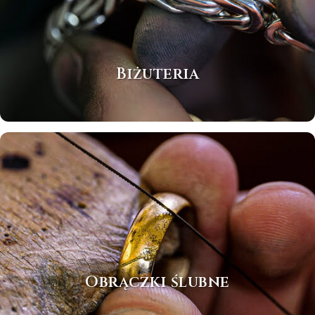
Biżuteria
Obrączki ślubne