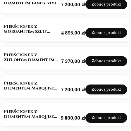
diamentem fancy vivid
Cena
7 200,00 zł
Zobacz produkt
pink 585
NOWOŚĆ
Pierścionek z
morganitem szlif
Cena
4 895,00 zł
Zobacz produkt
owalny białe złoto 585
NOWOŚĆ
Pierścionek z
zielonym diamentem
Cena
7 370,00 zł
Zobacz produkt
szlif szmaragdowy
złoto 585
NOWOŚĆ
Pierścionek z
diementem Marquise
Cena
7 200,00 zł
Zobacz produkt
Lab-Grow 1,0 ct złoto
585 (14k)
BESTSELLER
NOWOŚĆ
Pierścionek z
diementem Marquise
Cena
9 800,00 zł
Zobacz produkt
Lab-Grow ok. 1,5 ct
złoto 585 (14k)