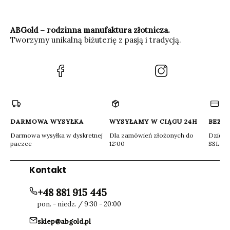
ABGold – rodzinna manufaktura złotnicza.
Tworzymy unikalną biżuterię z pasją i tradycją.
(Otwiera
(Otwiera
się
się
w
w
nowej
nowej
karcie)
karcie)
DARMOWA WYSYŁKA
WYSYŁAMY W CIĄGU 24H
BEZP
Darmowa wysyłka w dyskretnej
Dla zamówień złożonych do
Dzięki 
paczce
12:00
SSL
Kontakt
+48 881 915 445
pon. - niedz. / 9:30 - 20:00
sklep@abgold.pl