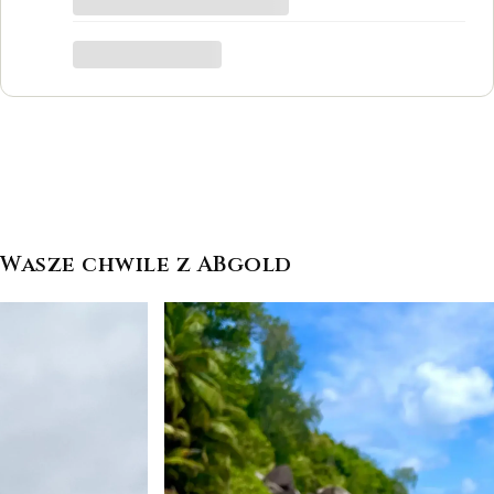
był to dla mnie bardzo ważny moment,
trafiłam w idealne miejsce.
Katarzyna Łącka
Wasze chwile z ABgold