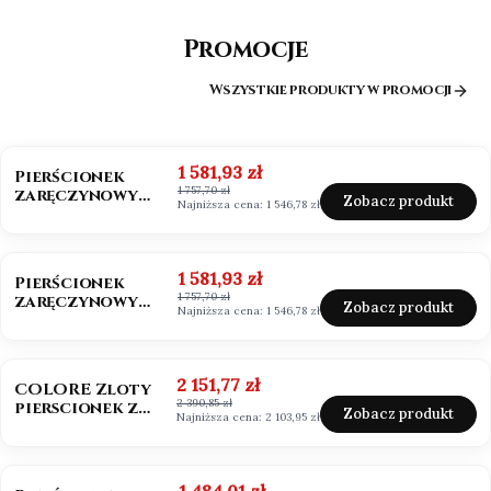
Promocje
Wszystkie produkty w promocji
OKAZJA
BESTSELLER
Cena promocyjna
1 581,93 zł
Pierścionek
1 757,70 zł
zaręczynowy
Zobacz produkt
Najniższa cena:
1 546,78 zł
złoto 585
Moissanit 0,50ct
OKAZJA
Cena promocyjna
1 581,93 zł
Pierścionek
1 757,70 zł
zaręczynowy
Zobacz produkt
Najniższa cena:
1 546,78 zł
białe złoto 585
Moissanit 0,50ct
OKAZJA
BESTSELLER
NOWOŚĆ
Cena promocyjna
2 151,77 zł
COLORE Zloty
2 390,85 zł
pierscionek z
Zobacz produkt
Najniższa cena:
2 103,95 zł
szafirem i
brylantami
OKAZJA
Cena promocyjna