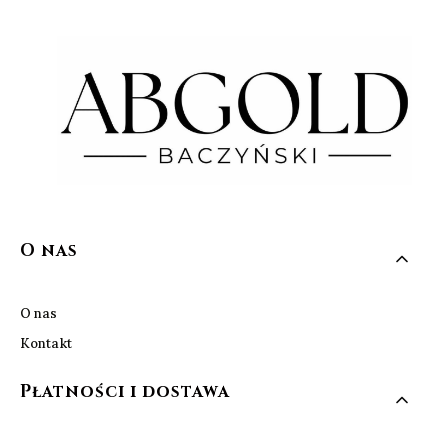
Linki w stopce
O nas
O nas
Kontakt
Płatności i dostawa