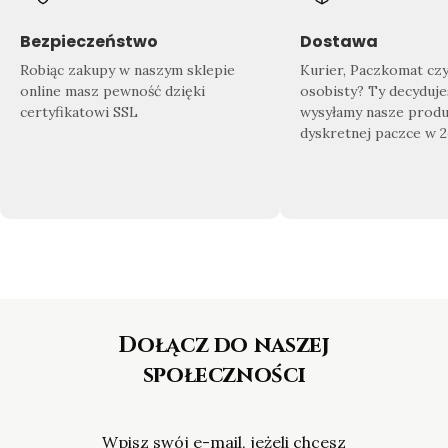
Znajdź swój wymarzony produkt
Doda
Sprawdź co dla Ciebie przygotowaliśmy!
Zrób 
Bezpieczeństwo
Dostawa
Nasza
bogata oferta biżuterii
sprosta
domu
Robiąc zakupy w naszym sklepie
Kurier, Paczkomat cz
nawet najbardziej wymagającym
gotow
online masz pewność dzięki
osobisty? Ty decyduje
Klientom.
certyfikatowi SSL
wysyłamy nasze produ
dyskretnej paczce w 
Dołącz do naszej
społeczności
Wpisz swój e-mail, jeżeli chcesz