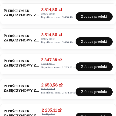
szmaragdowy
OKAZJA
BESTSELLER
Cena promocyjna
3 514,50 zł
Pierścionek
3 905,00 zł
zaręczynowy z
Zobacz produkt
Najniższa cena:
3 436,40 zł
diamentem 0,50ct
Lab Grown
OKAZJA
Cena promocyjna
3 514,50 zł
Pierścionek
3 905,00 zł
zaręczynowy z
Zobacz produkt
Najniższa cena:
3 436,40 zł
diamentem białe
złoto 585
OKAZJA
BESTSELLER
Cena promocyjna
2 347,38 zł
Pierścionek
2 608,20 zł
zaręczynowy z
Zobacz produkt
Najniższa cena:
2 295,22 zł
moissanitem
0,50ct Vvs1/D
OKAZJA
Cena promocyjna
2 653,56 zł
Pierścionek
2 948,40 zł
zaręczynowy z
Zobacz produkt
Najniższa cena:
2 594,59 zł
moissanitem
0,50ct
OKAZJA
Cena promocyjna
2 235,11 zł
Pierścionek
2 483,46 zł
zaręczynowy z