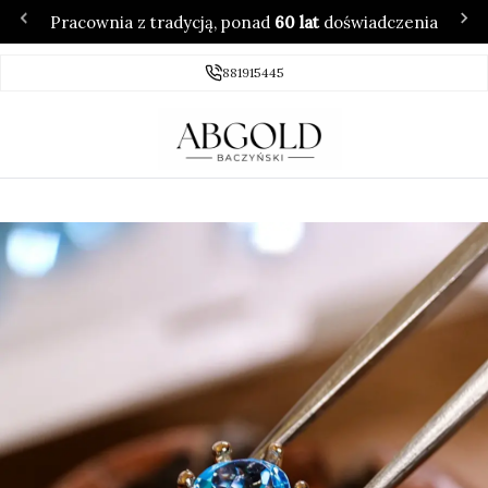
Pracownia z tradycją, ponad
60 lat
doświadczenia
881915445