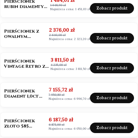
1 484,01 zł
Pierścionek
1 648,90 zł
rubin diamenty
Zobacz produkt
Najniższa cena:
1 451,03 zł
próba 585
OKAZJA
BESTSELLER
Cena promocyjna
2 376,00 zł
Pierścionek z
2 640,00 zł
owalnym
Zobacz produkt
Najniższa cena:
2 323,20 zł
morganitem
złoto 585
OKAZJA
BESTSELLER
Cena promocyjna
3 811,50 zł
Pierścionek
4 235,00 zł
Vintage Retro ze
Zobacz produkt
Najniższa cena:
3 811,50 zł
szmaragdem
Zambia owal
OKAZJA
Cena promocyjna
7 155,72 zł
Pierścionek
7 950,80 zł
Diament 1,0ct
Zobacz produkt
Najniższa cena:
6 996,70 zł
emerald cut
OKAZJA
Cena promocyjna
6 187,50 zł
Pierścionek
6 875,00 zł
złoto 585
Zobacz produkt
Najniższa cena:
6 050,00 zł
Diament 1,0ct
szlif