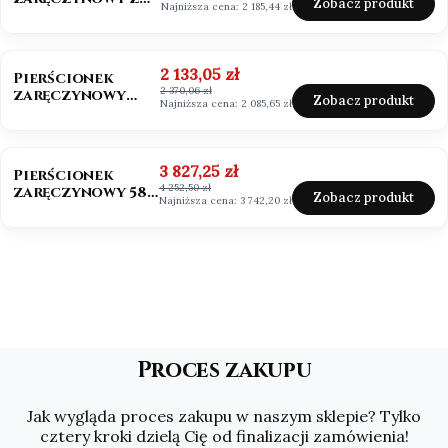
Zobacz produkt
Najniższa cena:
2 185,44 zł
Moissanitem
0,50ct VVS1/D
OKAZJA
Cena promocyjna
2 133,05 zł
Pierścionek
2 370,06 zł
zaręczynowy
Zobacz produkt
Najniższa cena:
2 085,65 zł
Mosssanit 0,50ct
białe złoto
OKAZJA
Cena promocyjna
3 827,25 zł
Pierścionek
4 252,50 zł
zaręczynowy 585
Zobacz produkt
Najniższa cena:
3 742,20 zł
Moissanit 2,0ct
Asscher
Proces zakupu
Jak wygląda proces zakupu w naszym sklepie? Tylko
cztery kroki dzielą Cię od finalizacji zamówienia!